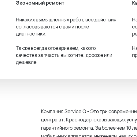
Экономный ремонт
К
Никаких вымышленных работ, все действия
Н
согласовываются с вами после
с
диагностики.
р
Также всегда оговариваем, какого
Н
качества запчасть вы хотите: дороже или
п
дешевле.
Компания ServiceIQ - Это три современ
центра в г. Краснодар, оказывающих услу
гарантийного ремонта. За более чем 10 л
мобильных аппаратов, инженеры наших 