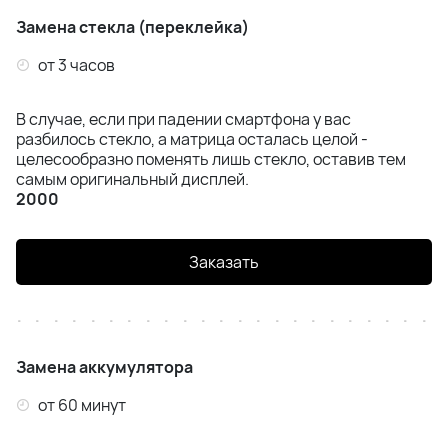
iPhone 15
Замена стекла (переклейка)
iPhone 14 Pro Max
от 3 часов
iPhone 14 Pro
В случае, если при падении смартфона у вас
разбилось стекло, а матрица осталась целой -
iPhone 14 Plus
целесообразно поменять лишь стекло, оставив тем
самым оригинальный дисплей.
iPhone 14
2000
iphone 13 Pro Max
Заказать
iPhone 13 Pro
iPhone 13
Замена аккумулятора
iPhone 13 Mini
от 60 минут
iPhone 12 Pro Max