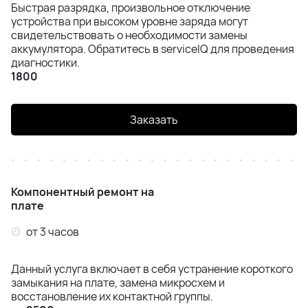
Быстрая разрядка, произвольное отключение
устройства при высоком уровне заряда могут
iPhone 12 Pro
свидетельствовать о необходимости замены
аккумулятора. Обратитесь в serviceIQ для проведения
iPhone 12
диагностики.
1800
iPhone 12 Mini
Заказать
iPhone 11 Pro Max
iPhone 11 Pro
iPhone 11
Компонентный ремонт на
плате
iPhone XS Max
от 3 часов
iPhone XS
Данный услуга включает в себя устранение короткого
замыкания на плате, замена микросхем и
iPhone XR
восстановление их контактной группы.