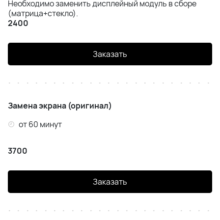
Необходимо заменить дисплейный модуль в сборе
iPhone Air
(матрица+стекло).
2400
iPhone 16 Pro Max
Заказать
iPhone 16 Pro
iPhone 16 Plus
iPhone 16e
Замена экрана (оригинал)
от 60 минут
IPhone 16
3700
iPhone 15 Pro Max
iPhone 15 Pro
Заказать
iPhone 15 Plus