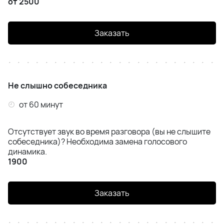
от 2500
iPhone X
Заказать
iPhone SE (2020) / SE (2022) / SE (2023)
iPhone 8 Plus
iPhone 8
Не слышно собеседника
от 60 минут
iPhone 7
Отсутствует звук во время разговора (вы не слышите
собеседника)? Необходима замена голосового
динамика.
1900
Заказать