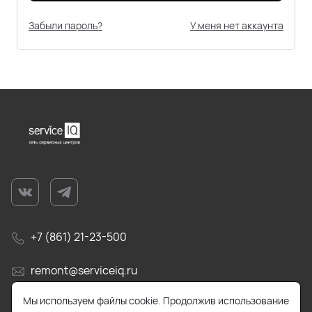
Забыли пароль?
У меня нет аккаунта
+7 (861) 21-23-500
remont@serviceiq.ru
Мы используем файлы cookie. Продолжив использование
г. Краснодар, ул. Бабушкина, д. 309