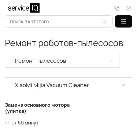
Ремонт роботов-пылесосов
Ремонт пылесосов
XiaoMi Mijia Vacuum Cleaner
XiaoMi Mi Robot Vacuum
Замена основного мотора
(улитка)
XiaoMi Dreame
от 60 минут
XiaoMi Roborock