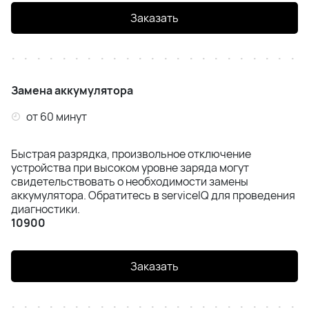
iPhone SE (2020) / SE (2022) / SE (2023)
Заказать
iPhone 8 Plus
iPhone 8
Замена аккумулятора
iPhone 7 Plus
от 60 минут
iPhone 7
Быстрая разрядка, произвольное отключение
устройства при высоком уровне заряда могут
свидетельствовать о необходимости замены
аккумулятора. Обратитесь в serviceIQ для проведения
диагностики.
10900
Заказать