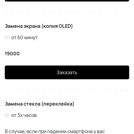
iPhone 15
iPhone 14 Pro
Замена экрана (копия OLED)
iPhone 14 Plus
от 60 минут
iPhone 14
19000
iphone 13 Pro Max
Заказать
iPhone 13 Pro
iPhone 13
iPhone 13 Mini
Замена стекла (переклейка)
от 3х часов
iPhone 12 Pro Max
iPhone 12 Pro
В случае, если при падении смартфона у вас