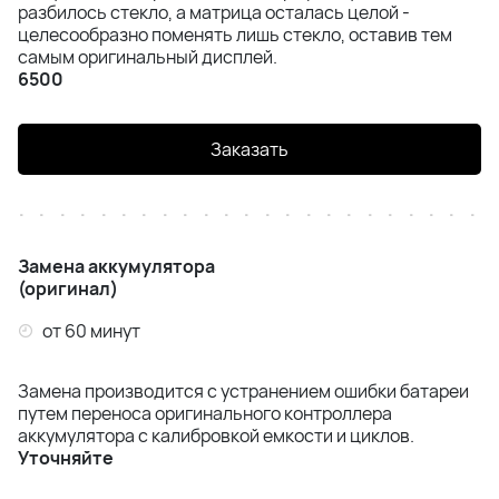
разбилось стекло, а матрица осталась целой -
целесообразно поменять лишь стекло, оставив тем
iPhone 12
самым оригинальный дисплей.
6500
iPhone 12 Mini
iPhone 11 Pro Max
Заказать
iPhone 11 Pro
iPhone 11
Замена аккумулятора
(оригинал)
iPhone XS Max
от 60 минут
iPhone XS
Замена производится с устранением ошибки батареи
путем переноса оригинального контроллера
iPhone XR
аккумулятора с калибровкой емкости и циклов.
Уточняйте
iPhone X