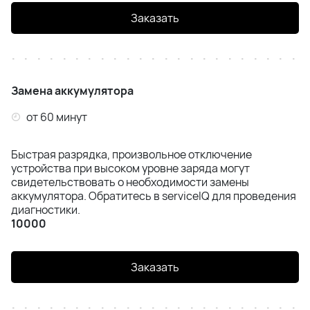
iPhone SE (2020) / SE (2022) / SE (2023)
Заказать
iPhone 8 Plus
iPhone 8
Замена аккумулятора
iPhone 7 Plus
от 60 минут
iPhone 7
Быстрая разрядка, произвольное отключение
устройства при высоком уровне заряда могут
свидетельствовать о необходимости замены
аккумулятора. Обратитесь в serviceIQ для проведения
диагностики.
10000
Заказать