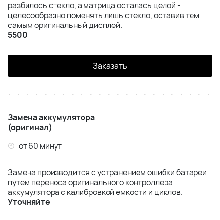
разбилось стекло, а матрица осталась целой -
целесообразно поменять лишь стекло, оставив тем
iPhone 12
самым оригинальный дисплей.
5500
iPhone 12 Mini
iPhone 11 Pro Max
Заказать
iPhone 11 Pro
iPhone 11
Замена аккумулятора
(оригинал)
iPhone XS Max
от 60 минут
iPhone XS
Замена производится с устранением ошибки батареи
путем переноса оригинального контроллера
iPhone XR
аккумулятора с калибровкой емкости и циклов.
Уточняйте
iPhone X