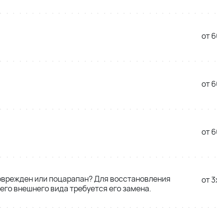
от 6
от 6
от 6
оврежден или поцарапан? Для восстановления
от 3
его внешнего вида требуется его замена.