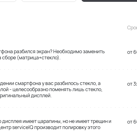
Сро
тфона разбился экран? Необходимо заменить
от 6
 сборе (матрица+стекло).
адении смартфона у вас разбилось стекло, а
от 3
лой - целесообразно поменять лишь стекло,
оригинальный дисплей.
о дисплея имеет царапины, но не имеет трещин и
от 6
ентр serviceIQ производит полировку этого