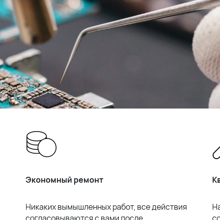
Экономный ремонт
К
Никаких вымышленных работ, все действия
Н
согласовываются с вами после
с