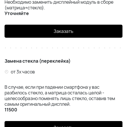
Необходимо заменить дисплейный модуль в сборе
Apple Watch Series 8
(матрица+стекло).
Уточняйте
Apple Watch Series 10
Заказать
Apple Watch SE2023/SE2024
Apple Watch Ultra
Apple Watch Ultra 2
Замена стекла (переклейка)
от 3х часов
В случае, если при падении смартфона у вас
разбилось стекло, а матрица осталась целой -
целесообразно поменять лишь стекло, оставив тем
самым оригинальный дисплей.
11500