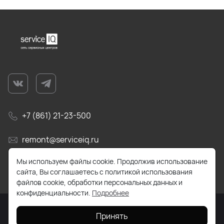
+7 (861) 21-23-500
remont@serviceiq.ru
Мы используем файлы cookie. Продолжив использование
г. Краснодар, ул. Бабушкина, д. 309
сайта, Вы соглашаетесь с политикой использования
файлов cookie, обработки персональных данных и
конфиденциальности.
Подробнее
Принять
2026 © Все права защищены. Работает на
ReadyScript