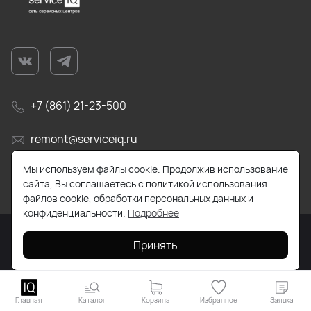
+7 (861) 21-23-500
remont@serviceiq.ru
Мы используем файлы cookie. Продолжив использование
г. Краснодар, ул. Бабушкина, д. 309
сайта, Вы соглашаетесь с политикой использования
файлов cookie, обработки персональных данных и
конфиденциальности.
Подробнее
Принять
2026 © Все права защищены. Работает на
ReadyScript
Главная
Каталог
Корзина
Избранное
Заявка