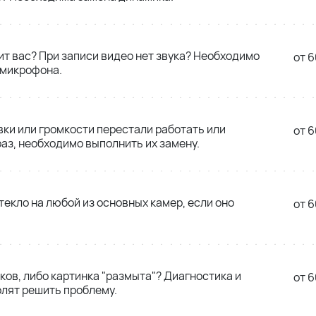
т вас? При записи видео нет звука? Необходимо
от 6
 микрофона.
вки или громкости перестали работать или
от 6
аз, необходимо выполнить их замену.
екло на любой из основных камер, если оно
от 6
ков, либо картинка "размыта"? Диагностика и
от 6
лят решить проблему.