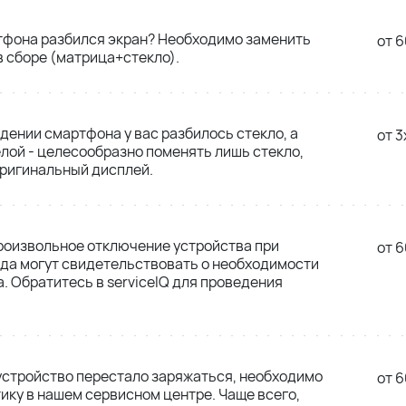
тфона разбился экран? Необходимо заменить
от 6
 сборе (матрица+стекло).
адении смартфона у вас разбилось стекло, а
от 3
лой - целесообразно поменять лишь стекло,
оригинальный дисплей.
роизвольное отключение устройства при
от 6
да могут свидетельствовать о необходимости
. Обратитесь в serviceIQ для проведения
 устройство перестало заряжаться, необходимо
от 6
ику в нашем сервисном центре. Чаще всего,