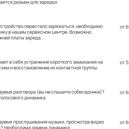
ется разъем для зарядки.
 устройство перестало заряжаться, необходимо
от 6
ику в нашем сервисном центре. Возможно
жней платы заряда.
ает в себя устранение короткого замыкания на
от 3
схем и восстановление их контактной группы.
 время разговора (вы не слышите собеседника)?
от 6
голосового динамика.
 время прослушивания музыки, просмотра видео
от 6
в? Необходима замена динамика.