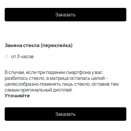
Samsung A55 (A556)
Заказать
Samsung A56 (A566)
Samsung A57 (A576)
Замена стекла (переклейка)
Samsung S20 (G980)
от 3 часов
Samsung S20 Plus (G985)
В случае, если при падении смартфона у вас
Samsung S20 Ultra (G988)
разбилось стекло, а матрица осталась целой -
целесообразно поменять лишь стекло, оставив тем
самым оригинальный дисплей.
Samsung S20 FE (G780)
Уточняйте
Samsung S21 (G991B)
Заказать
Samsung S21 FE (G991)