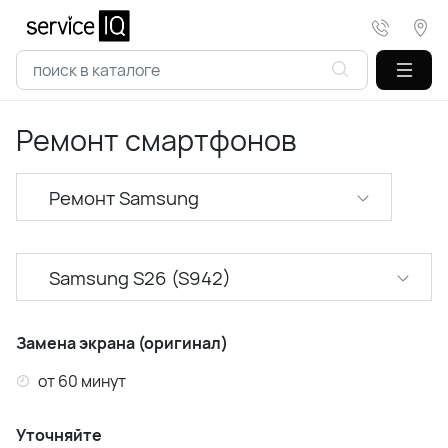
Ремонт смартфонов
Ремонт Samsung
Ремонт XiaoMi
Samsung S26 (S942)
Ремонт Realme
Samsung A52 (A525)
Ремонт Huawei
Замена экрана (оригинал)
Samsung A53 (A536)
от 60 минут
Ремонт Honor
Samsung A54 (A546)
Уточняйте
Ремонт Infinix