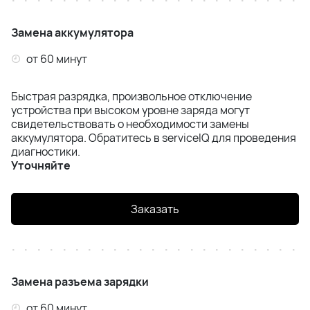
Samsung S21 Plus (G996B)
Замена аккумулятора
Samsung S21 Ultra (G998B)
от 60 минут
Samsung S22 (S901)
Быстрая разрядка, произвольное отключение
Samsung S22 Plus (S906B)
устройства при высоком уровне заряда могут
свидетельствовать о необходимости замены
Samsung S22 Ultra (S908B)
аккумулятора. Обратитесь в serviceIQ для проведения
диагностики.
Уточняйте
Samsung S23 (S911)
Samsung S23 Plus (S916)
Заказать
Samsung S23 Ultra (S918)
Samsung S24 (S921)
Замена разъема зарядки
Samsung S24 Plus (S926)
от 60 минут