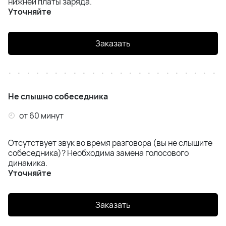
нижней платы заряда.
Samsung Z Flip 6 (F741)
Уточняйте
Samsung Z Flip 7 (F766)
Заказать
Samsung Z Fold 4 (F936)
Samsung Z Fold 5 (F946)
Не слышно собеседника
Samsung Z Fold 6 (F956)
от 60 минут
Samsung Z Fold 7 (F966)
Отсутствует звук во время разговора (вы не слышите
собеседника)? Необходима замена голосового
динамика.
Уточняйте
Заказать