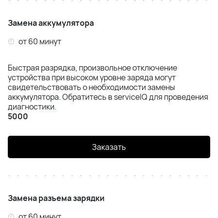
Samsung S21 Plus (G996B)
Замена аккумулятора
Samsung S21 Ultra (G998B)
от 60 минут
Samsung S22 (S901)
Быстрая разрядка, произвольное отключение
Samsung S22 Plus (S906B)
устройства при высоком уровне заряда могут
свидетельствовать о необходимости замены
Samsung S22 Ultra (S908B)
аккумулятора. Обратитесь в serviceIQ для проведения
диагностики.
5000
Samsung S23 (S911)
Samsung S23 Plus (S916)
Заказать
Samsung S23 Ultra (S918)
Samsung S24 (S921)
Замена разъема зарядки
Samsung S24 Plus (S926)
от 60 минут