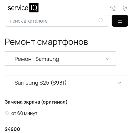
Ремонт смартфонов
Ремонт Samsung
Ремонт XiaoMi
Samsung S25 (S931)
Ремонт Realme
Samsung A52 (A525)
Ремонт Huawei
Замена экрана (оригинал)
Samsung A53 (A536)
от 60 минут
Ремонт Honor
Samsung A54 (A546)
24900
Ремонт Infinix