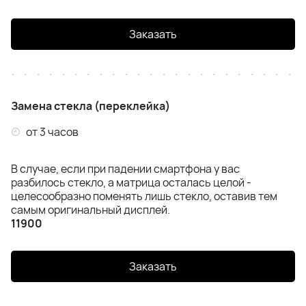
Samsung A55 (A556)
Заказать
Samsung A56 (A566)
Samsung A57 (A576)
Замена стекла (переклейка)
Samsung S20 (G980)
от 3 часов
Samsung S20 Plus (G985)
В случае, если при падении смартфона у вас
Samsung S20 Ultra (G988)
разбилось стекло, а матрица осталась целой -
целесообразно поменять лишь стекло, оставив тем
самым оригинальный дисплей.
Samsung S20 FE (G780)
11900
Samsung S21 (G991B)
Заказать
Samsung S21 FE (G991)