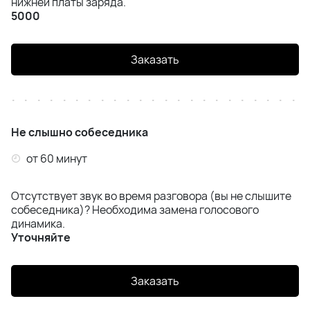
нижней платы заряда.
Samsung Z Flip 6 (F741)
5000
Samsung Z Flip 7 (F766)
Заказать
Samsung Z Fold 4 (F936)
Samsung Z Fold 5 (F946)
Не слышно собеседника
Samsung Z Fold 6 (F956)
от 60 минут
Samsung Z Fold 7 (F966)
Отсутствует звук во время разговора (вы не слышите
собеседника)? Необходима замена голосового
динамика.
Уточняйте
Заказать