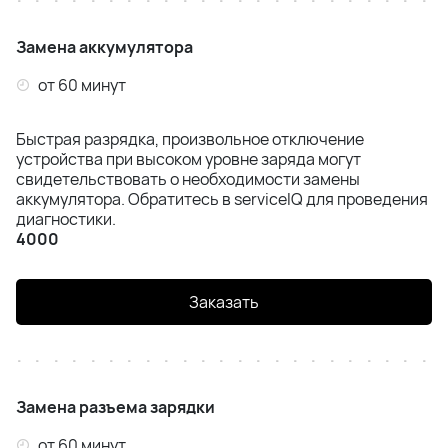
Samsung S21 Plus (G996B)
Замена аккумулятора
Samsung S21 Ultra (G998B)
от 60 минут
Samsung S22 (S901)
Быстрая разрядка, произвольное отключение
Samsung S22 Plus (S906B)
устройства при высоком уровне заряда могут
свидетельствовать о необходимости замены
Samsung S22 Ultra (S908B)
аккумулятора. Обратитесь в serviceIQ для проведения
диагностики.
4000
Samsung S23 (S911)
Samsung S23 Plus (S916)
Заказать
Samsung S23 Ultra (S918)
Samsung S24 (S921)
Замена разъема зарядки
Samsung S24 Plus (S926)
от 60 минут