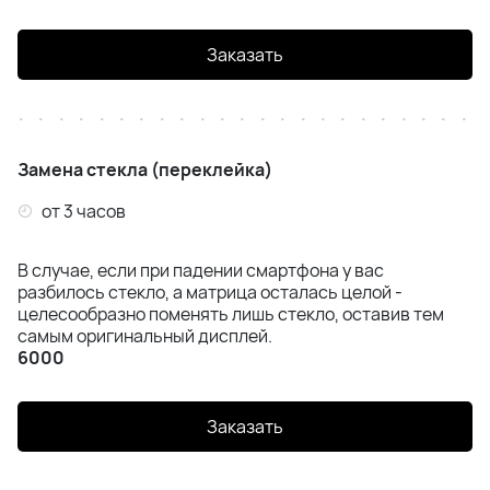
Samsung A55 (A556)
Заказать
Samsung A56 (A566)
Samsung A57 (A576)
Замена стекла (переклейка)
Samsung S20 (G980)
от 3 часов
Samsung S20 Plus (G985)
В случае, если при падении смартфона у вас
Samsung S20 Ultra (G988)
разбилось стекло, а матрица осталась целой -
целесообразно поменять лишь стекло, оставив тем
самым оригинальный дисплей.
Samsung S20 FE (G780)
6000
Samsung S21 (G991B)
Заказать
Samsung S21 FE (G991)