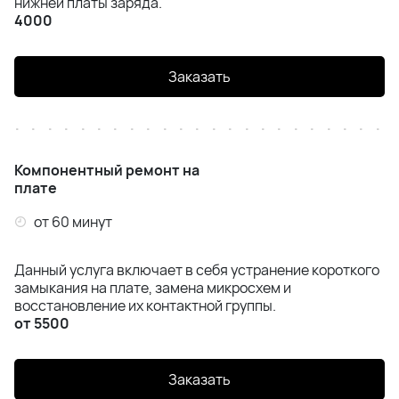
нижней платы заряда.
Samsung Z Flip 6 (F741)
4000
Samsung Z Flip 7 (F766)
Заказать
Samsung Z Fold 4 (F936)
Samsung Z Fold 5 (F946)
Компонентный ремонт на
плате
Samsung Z Fold 6 (F956)
от 60 минут
Samsung Z Fold 7 (F966)
Данный услуга включает в себя устранение короткого
замыкания на плате, замена микросхем и
восстановление их контактной группы.
от 5500
Заказать