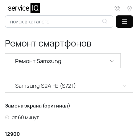
Ремонт смартфонов
Ремонт Samsung
Ремонт XiaoMi
Samsung S24 FE (S721)
Ремонт Realme
Samsung A52 (A525)
Ремонт Huawei
Замена экрана (оригинал)
Samsung A53 (A536)
от 60 минут
Ремонт Honor
Samsung A54 (A546)
12900
Ремонт Infinix