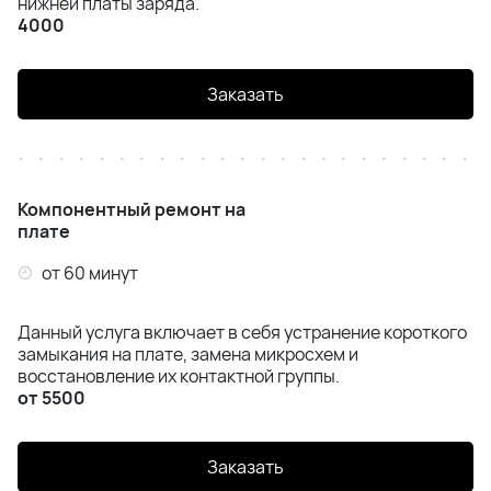
нижней платы заряда.
Samsung Z Flip 6 (F741)
4000
Samsung Z Flip 7 (F766)
Заказать
Samsung Z Fold 4 (F936)
Samsung Z Fold 5 (F946)
Компонентный ремонт на
плате
Samsung Z Fold 6 (F956)
от 60 минут
Samsung Z Fold 7 (F966)
Данный услуга включает в себя устранение короткого
замыкания на плате, замена микросхем и
восстановление их контактной группы.
от 5500
Заказать