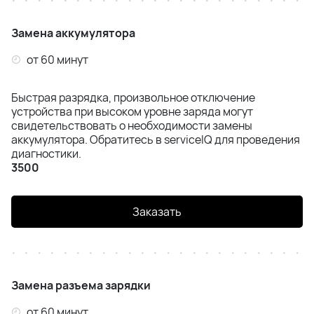
Samsung S21 Ultra (G998B)
Замена аккумулятора
Samsung S22 (S901)
от 60 минут
Samsung S22 Plus (S906B)
Быстрая разрядка, произвольное отключение
Samsung S22 Ultra (S908B)
устройства при высоком уровне заряда могут
свидетельствовать о необходимости замены
Samsung S23 (S911)
аккумулятора. Обратитесь в serviceIQ для проведения
диагностики.
3500
Samsung S23 Plus (S916)
Samsung S23 Ultra (S918)
Заказать
Samsung S24 (S921)
Samsung S24 Plus (S926)
Замена разъема зарядки
Samsung S24 Ultra (S928)
от 60 минут