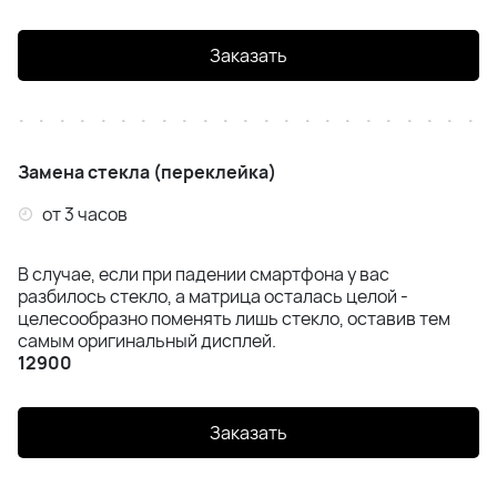
Samsung A55 (A556)
Заказать
Samsung A56 (A566)
Samsung A57 (A576)
Замена стекла (переклейка)
Samsung S20 (G980)
от 3 часов
Samsung S20 Plus (G985)
В случае, если при падении смартфона у вас
Samsung S20 Ultra (G988)
разбилось стекло, а матрица осталась целой -
целесообразно поменять лишь стекло, оставив тем
самым оригинальный дисплей.
Samsung S20 FE (G780)
12900
Samsung S21 FE (G991)
Заказать
Samsung S21 Plus (G996B)