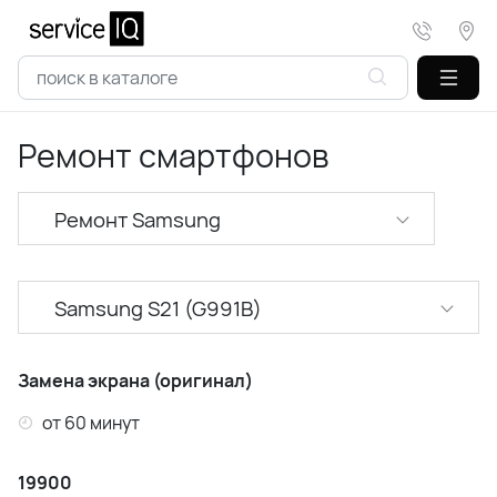
Ремонт смартфонов
Ремонт Samsung
Ремонт XiaoMi
Samsung S21 (G991B)
Ремонт Realme
Samsung A52 (A525)
Ремонт Huawei
Замена экрана (оригинал)
Samsung A53 (A536)
от 60 минут
Ремонт Honor
Samsung A54 (A546)
19900
Ремонт Infinix