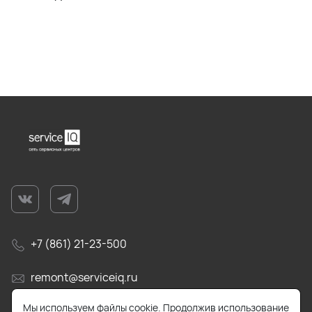
+7 (861) 21-23-500
remont@serviceiq.ru
Мы используем файлы cookie. Продолжив использование
г. Краснодар, ул. Бабушкина, д. 309