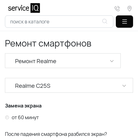
Ремонт смартфонов
Ремонт Realme
Ремонт XiaoMi
Realme C25S
Ремонт Samsung
Realme C11/C15 (2020)
Ремонт Huawei
Замена экрана
Realme C20/C21/C11 (2021)
от 60 минут
Ремонт Honor
Realme C25
После падения смартфона разбился экран?
Ремонт Infinix