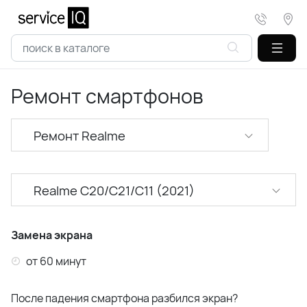
Ремонт смартфонов
Ремонт Realme
Ремонт XiaoMi
Realme C20/C21/C11 (2021)
Ремонт Samsung
Realme C11/C15 (2020)
Ремонт Huawei
Замена экрана
Realme C25
от 60 минут
Ремонт Honor
Realme C25S
После падения смартфона разбился экран?
Ремонт Infinix