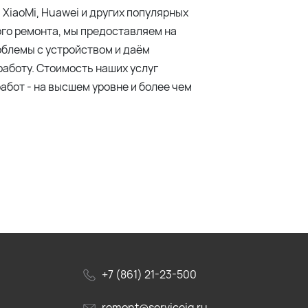
 XiaoMi, Huawei и других популярных
ого ремонта, мы предоставляем на
блемы с устройством и даём
аботу. Стоимость наших услуг
абот - на высшем уровне и более чем
+7 (861) 21-23-500
remont@serviceiq.ru