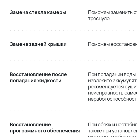
Замена стекла камеры
Поможем заменить ст
треснуло.
Замена задней крышки
Поможем восстанови
Восстановление после
При попадании воды 
попадания жидкости
извлеките аккумулят
рекомендуется сушит
неисправность самос
неработоспособност
Восстановление
При сбоях и нестаби
программного обеспечения
также при установл
системы, требуется