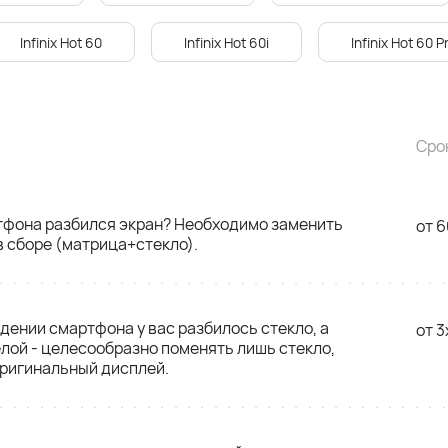
Infinix Hot 60
Infinix Hot 60i
Infinix Hot 60 P
Сро
тфона разбился экран? Необходимо заменить
от 6
 сборе (матрица+стекло).
адении смартфона у вас разбилось стекло, а
от 3
лой - целесообразно поменять лишь стекло,
оригинальный дисплей.