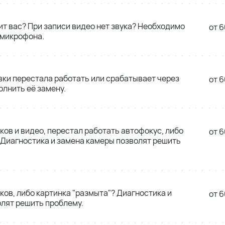
т вас? При записи видео нет звука? Необходимо
от 6
 микрофона.
вки перестала работать или срабатывает через
от 6
олнить её замену.
ков и видео, перестал работать автофокус, либо
от 6
 Диагностика и замена камеры позволят решить
ков, либо картинка "размыта"? Диагностика и
от 6
лят решить проблему.