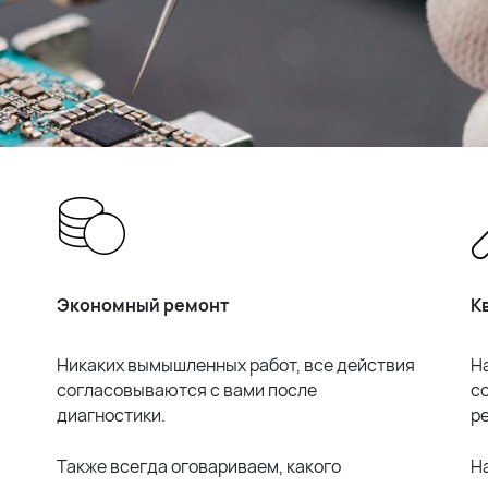
Экономный ремонт
К
Никаких вымышленных работ, все действия
Н
согласовываются с вами после
с
диагностики.
р
Также всегда оговариваем, какого
Н