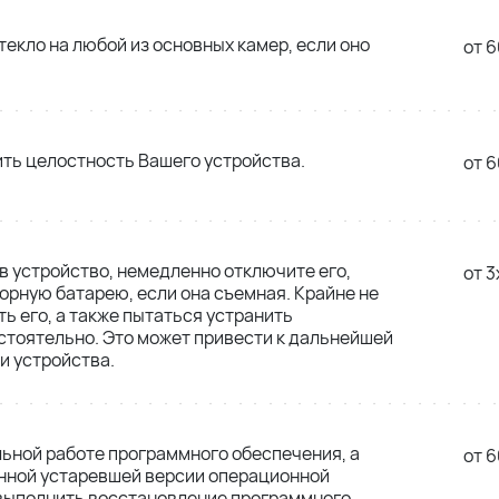
екло на любой из основных камер, если оно
от 6
ть целостность Вашего устройства.
от 6
в устройство, немедленно отключите его,
от 3
орную батарею, если она съемная. Крайне не
ь его, а также пытаться устранить
тоятельно. Это может привести к дальнейшей
и устройства.
льной работе программного обеспечения, а
от 6
енной устаревшей версии операционной
 выполнить восстановление программного