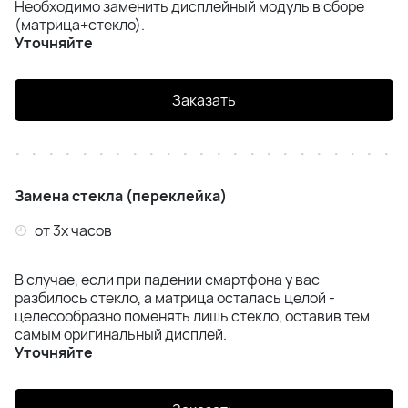
Необходимо заменить дисплейный модуль в сборе
Infinix Note 40
(матрица+стекло).
Уточняйте
Infinix Note 40 Pro
Заказать
Infinix Note 40 Pro Plus
Infinix GT20
Infinix GT30
Замена стекла (переклейка)
от 3х часов
Infinix GT30 Pro
В случае, если при падении смартфона у вас
Infinix Note 50
разбилось стекло, а матрица осталась целой -
целесообразно поменять лишь стекло, оставив тем
Infinix Note 50 Pro
самым оригинальный дисплей.
Уточняйте
Infinix Hot 50