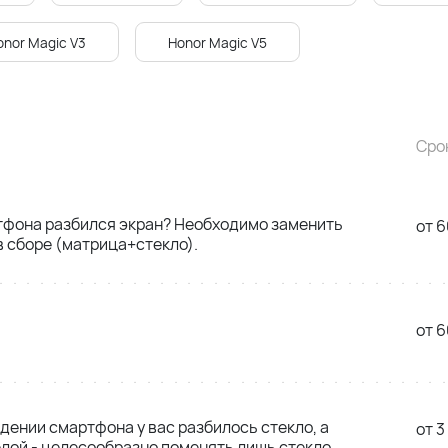
onor Magic V3
Honor Magic V5
Сро
тфона разбился экран? Необходимо заменить
от 6
 сборе (матрица+стекло).
от 6
адении смартфона у вас разбилось стекло, а
от 3
лой - целесообразно поменять лишь стекло,