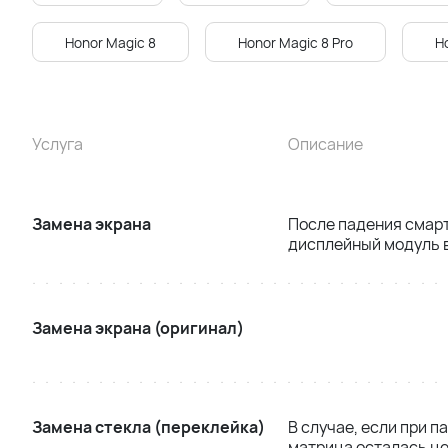
Honor Magic 8
Honor Magic 8 Pro
H
Услуга
Описание
Замена экрана
После падения смар
дисплейный модуль в
Замена экрана (оригинал)
Замена стекла (переклейка)
В случае, если при п
матрица осталась це