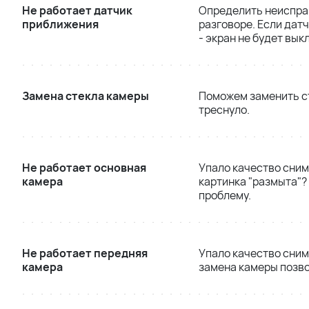
Не работает датчик
Определить неиспра
приближения
разговоре. Если датч
- экран не будет вык
Замена стекла камеры
Поможем заменить ст
треснуло.
Не работает основная
Упало качество сним
камера
картинка "размыта"?
проблему.
Не работает передняя
Упало качество сним
камера
замена камеры позво