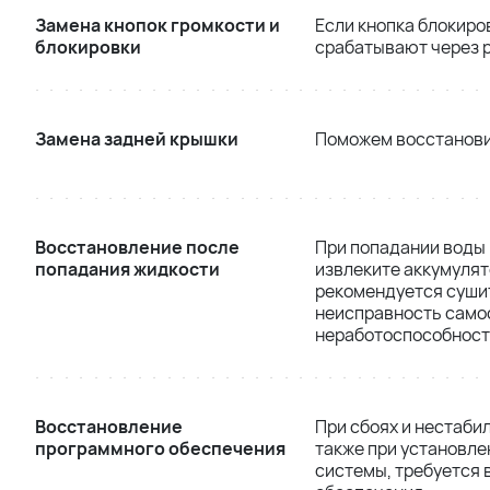
Замена кнопок громкости и
Если кнопка блокиро
блокировки
срабатывают через р
Замена задней крышки
Поможем восстанови
Восстановление после
При попадании воды 
попадания жидкости
извлеките аккумулят
рекомендуется сушит
неисправность самос
неработоспособност
Восстановление
При сбоях и нестаби
программного обеспечения
также при установл
системы, требуется