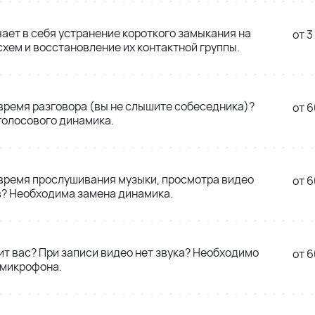
ает в себя устранение короткого замыкания на
от 3
схем и восстановление их контактной группы.
 время разговора (вы не слышите собеседника)?
от 6
голосового динамика.
 время прослушивания музыки, просмотра видео
от 6
в? Необходима замена динамика.
т вас? При записи видео нет звука? Необходимо
от 6
 микрофона.