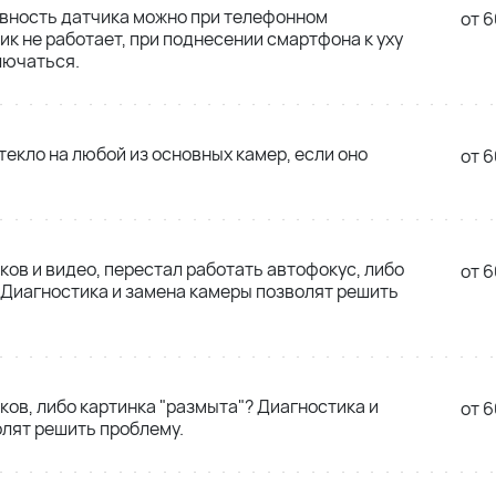
вность датчика можно при телефонном
от 6
ик не работает, при поднесении смартфона к уху
лючаться.
екло на любой из основных камер, если оно
от 6
ков и видео, перестал работать автофокус, либо
от 6
 Диагностика и замена камеры позволят решить
ков, либо картинка "размыта"? Диагностика и
от 6
лят решить проблему.