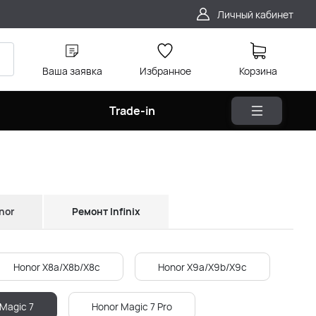
Личный кабинет
Ваша заявка
Избранное
Корзина
Trade-in
nor
Ремонт Infinix
Honor X8a/X8b/X8c
Honor X9a/X9b/X9c
Magic 7
Honor Magic 7 Pro