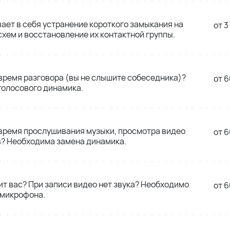
ает в себя устранение короткого замыкания на
от 3
схем и восстановление их контактной группы.
 время разговора (вы не слышите собеседника)?
от 6
голосового динамика.
 время прослушивания музыки, просмотра видео
от 6
в? Необходима замена динамика.
т вас? При записи видео нет звука? Необходимо
от 6
 микрофона.