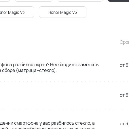
onor Magic V3
Honor Magic V5
Сро
тфона разбился экран? Необходимо заменить
от 6
 сборе (матрица+стекло).
от 6
адении смартфона у вас разбилось стекло, а
от 3
лой - целесообразно поменять лишь стекло,