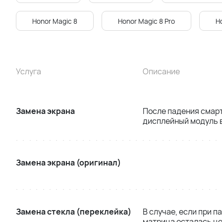
Honor Magic 8
Honor Magic 8 Pro
H
Услуга
Описание
Замена экрана
После падения смар
дисплейный модуль в
Замена экрана (оригинал)
Замена стекла (переклейка)
В случае, если при п
матрица осталась це