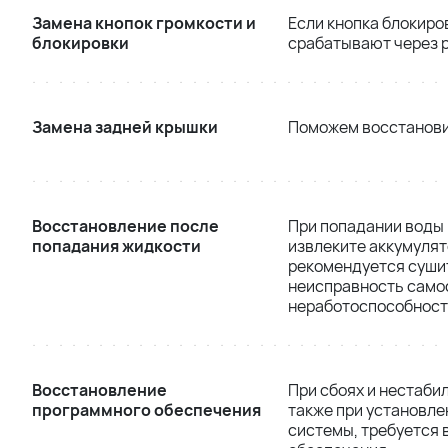
Замена кнопок громкости и
Если кнопка блокиро
блокировки
срабатывают через р
Замена задней крышки
Поможем восстанови
Восстановление после
При попадании воды 
попадания жидкости
извлеките аккумулят
рекомендуется сушит
неисправность самос
неработоспособност
Восстановление
При сбоях и нестаби
программного обеспечения
также при установл
системы, требуется