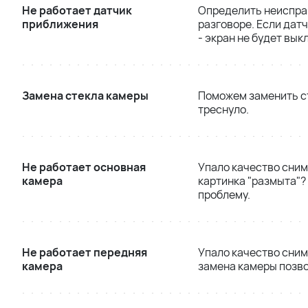
Не работает датчик
Определить неиспра
приближения
разговоре. Если датч
- экран не будет вык
Замена стекла камеры
Поможем заменить ст
треснуло.
Не работает основная
Упало качество сним
камера
картинка "размыта"?
проблему.
Не работает передняя
Упало качество сним
камера
замена камеры позво