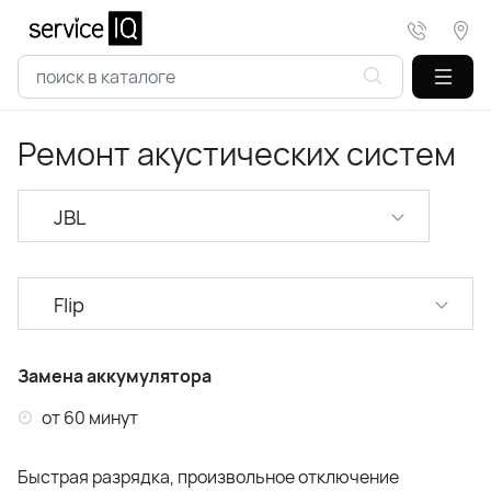
Ремонт акустических систем
JBL
Marshall
Flip
Яндекс
Go
Harman/Kardon
Замена аккумулятора
Clip
от 60 минут
Charge
Быстрая разрядка, произвольное отключение