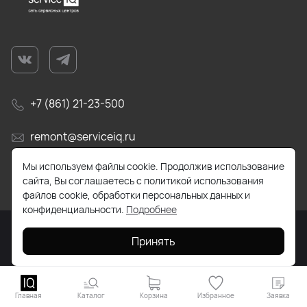
+7 (861) 21-23-500
remont@serviceiq.ru
Мы используем файлы cookie. Продолжив использование
г. Краснодар, ул. Бабушкина, д. 309
сайта, Вы соглашаетесь с политикой использования
файлов cookie, обработки персональных данных и
конфиденциальности.
Подробнее
Принять
2026 © Все права защищены. Работает на
ReadyScript
Главная
Каталог
Корзина
Избранное
Заявка